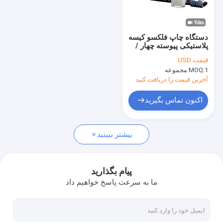
درباره ما
تور کارخانه
دستگاه چاپ فلکسو کیسه
پلاستیکی پیوسته چهار /
کنترل کیفیت
پنج / شش / هفت / هشت
قیمت:
USD
رنگ
1 مجموعه
MOQ:
با ما تماس بگیرید
آخرین قیمت را دریافت کنید
اخبار
اکنون تماس بگیرید
موارد
بیشتر ببینید
درخواست نقل قول
پیام بگذارید
ما به سرعت پاسخ خواهیم داد
خط اکستروژن نوار
خط اکستروژن تک رشته ای