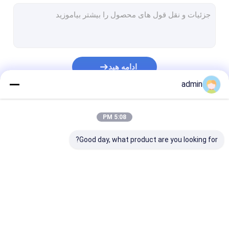
خط روکش لایه اکستروژن
دستگاه بافندگی دایره ای
دستگاه ساخت کیسه FIBC
ادامه هید
خط تولید چمن مصنوعی
admin
قطعات یدکی بافندگی گرد
دسته بندی های ما
5:08 PM
ماشین ساخت برزنت
Good day, what product are you looking for?
دستگاه برش و دوخت اتوماتیک
دستگاه چاپ گونی بافته فلکسو
دستگاه پرس هیدرولیک
خط اکستروژن نوار
خط اکستروژن تک رشته
خط روکش لایه
دستگاه ساخت نوار چسب
ای
اکستروژن