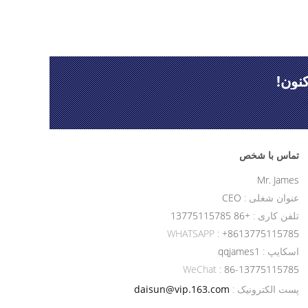
نون!
تماس با شخص
Mr. James
عنوان شغلی :
CEO
تلفن کاری :
+86 13775115785
WHATSAPP :
+8613775115785
اسکایپ :
qqjames1
WeChat :
86-13775115785
پست الکترونیک :
daisun@vip.163.com