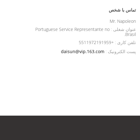
تماس با شخص
Mr. Napoleon
عنوان شغلی :
Portuguese Service Representante no
Brasil.
تلفن کاری :
+5511972191959
پست الکترونیک :
daisun@vip.163.com