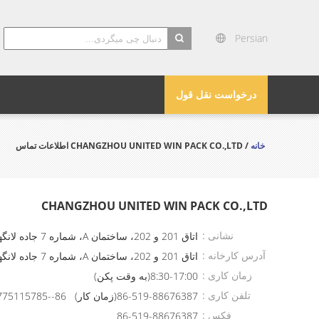
Persian
search
درخواست نقل قول
خانه
/ CHANGZHOU UNITED WIN PACK CO.,LTD اطلاعات تماس
CHANGZHOU UNITED WIN PACK CO.,LTD
نشانی :
اتاق 201 و 202، ساختمان A، شماره 7 جاده لانگهویی، منطقه ملی فناوری پیشرفته ووجین، شهر چانگژو، استان جیانگ‌سو، چین
آدرس کارخانه :
اتاق 201 و 202، ساختمان A، شماره 7 جاده لانگهویی، منطقه ملی فناوری پیشرفته ووجین، شهر چانگژو، استان جیانگ‌سو، چین
زمان کاری :
8:30-17:00(به وقت پکن)
تلفن کاری :
86-519-88676387(زمان کار) 86--13775115785(زمان شاغل)
فکس :
86-519-88676387