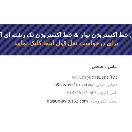
 خط اکستروژن نوار & خط اکستروژن تک رشته ای اک
برای درخواست نقل قول اینجا کلیک نمایید
تماس با شخص
Mr. Chaiyudhชัยยุทธ โทร
عنوان شغلی :
บริการภายในประเทศ
تلفن کاری :
+66-818346361
پست الکترونیک :
daisun@vip.163.com