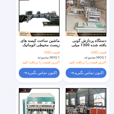
دستگاه پردازش گونی
ماشین ساخت کیسه های
بافته شده 1300 میلی
زیست محیطی اتوماتیک
متر خروجی پایدار با
کارایی بالا تولید پایدار
قیمت:
USD
قیمت:
USD
راندمان بالا برای کیسه
برای تولید کیسه های
1 مجموعه
MOQ:
1 مجموعه
MOQ:
های صنعتی
بافته
آخرین قیمت را دریافت کنید
آخرین قیمت را دریافت کنید
اکنون تماس بگیرید
اکنون تماس بگیرید
صفحه اصلی
محصولات
فیلم های