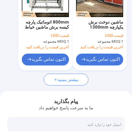
درباره ما
تور کارخانه
ماشین دوخت برش
800mm اتوماتیک پارچه
یکپارچه 1300mm
کیسه برش ماشین خیاط
کنترل کیفیت
موقعیت دقیق خروجی
کارایی بالا خروجی پایدار
قیمت:
USD
قیمت:
USD
پایدار برای کیسه های
برای تولید کیسه
1 مجموعه
MOQ:
1 مجموعه
MOQ:
بافته
با ما تماس بگیرید
آخرین قیمت را دریافت کنید
آخرین قیمت را دریافت کنید
اخبار
اکنون تماس بگیرید
اکنون تماس بگیرید
موارد
بیشتر ببینید
درخواست نقل قول
پیام بگذارید
ما به سرعت پاسخ خواهیم داد
خط اکستروژن نوار
خط اکستروژن تک رشته ای