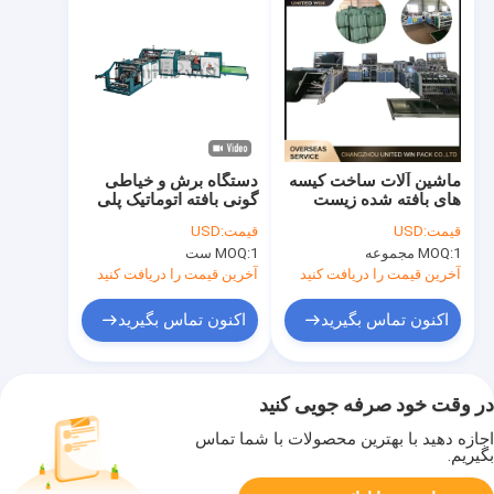
ماشین آلات ساخت کیسه
دستگاه برش و خیاطی
های بافته شده زیست
گونی بافته اتوماتیک پلی
محیطی با سرعت بالا
پروپیلن 36 عدد حداقل
قیمت:
USD
قیمت:
USD
عملکرد صاف برای تولید
1 مجموعه
MOQ:
1 ست
MOQ:
کیسه های صنعتی
آخرین قیمت را دریافت کنید
آخرین قیمت را دریافت کنید
اکنون تماس بگیرید
اکنون تماس بگیرید
در وقت خود صرفه جویی کنید
اجازه دهید با بهترین محصولات با شما تماس
بگیریم.