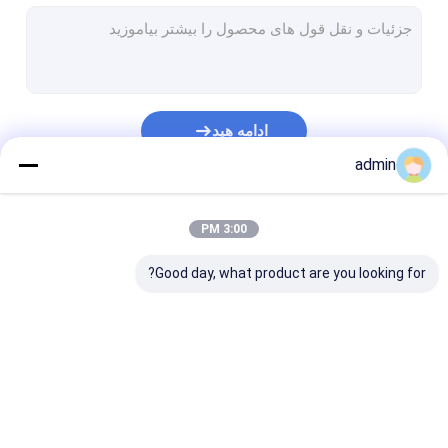
خط روکش لایه اکستروژن
دستگاه بافندگی دایره ای
دستگاه ساخت کیسه FIBC
ادامه هید
خط تولید چمن مصنوعی
admin
قطعات یدکی بافندگی گرد
دسته بندی های ما
3:00 PM
ماشین ساخت برزنت
Good day, what product are you looking for?
دستگاه برش و دوخت اتوماتیک
دستگاه چاپ گونی بافته فلکسو
دستگاه پرس هیدرولیک
خط اکستروژن نوار
خط اکستروژن تک رشته
خط روکش لایه
دستگاه ساخت نوار چسب
ای
اکستروژن