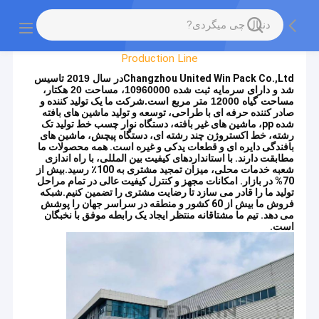
Factory Tour
Production Line
Changzhou United Win Pack Co.,Ltd
در سال 2019 تاسیس
شد و دارای سرمایه ثبت شده 10960000، مساحت 20 هکتار،
مساحت گیاه 12000 متر مربع است.
شرکت ما یک تولید کننده و
صادر کننده حرفه ای با طراحی، توسعه و تولید ماشین های بافته
شده pp، ماشین های غیر بافته، دستگاه نوار چسب خط تولید تک
رشته، خط اکستروژن چند رشته ای، دستگاه پیچش، ماشین های
بافندگی دایره ای و قطعات یدکی و غیره است. همه محصولات ما
مطابقت دارند. با استانداردهای کیفیت بین المللی، با راه اندازی
شعبه خدمات محلی، میزان تمجید مشتری به 100٪ رسید.بیش از
70% در بازار. امکانات مجهز و کنترل کیفیت عالی در تمام مراحل
تولید ما را قادر می سازد تا رضایت مشتری را تضمین کنیم.شبکه
فروش ما بیش از 60 کشور و منطقه در سراسر جهان را پوشش
می دهد. تیم ما مشتاقانه منتظر ایجاد یک رابطه موفق با نخبگان
است.