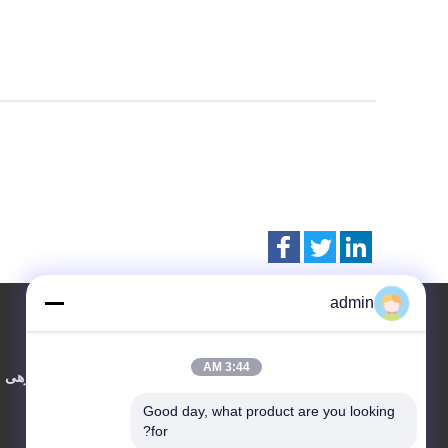
admin
3:44 AM
تماس با ما
دربارهی م
Good day, what product are you looking 
CHANGZHOU UNITED WIN
for?
PACK CO.,LTD