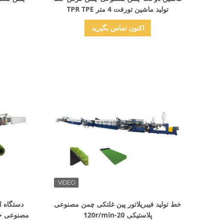
تولید ماشین تورفت 4 متر TPR TPE
اکنون تماس بگیرید
نمایش جزئیات
خط تولید فیبریلاتور پین غلتکی چمن مصنوعی
دستگاه 
پلاستیکی 20-120r/min
مصنوعی خط ت