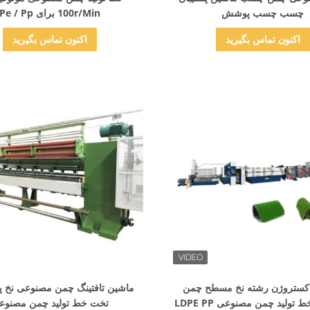
چسب چسب پوشش
100r/Min برای Pe / Pp
اکنون تماس بگیرید
اکنون تماس بگیرید
نمایش جزئیات
نمایش جزئیات
اکستروژن رشته نخ مسطح چمن
ماشین تافتینگ چمن مصنوعی نخ پ
ولید چمن مصنوعی LDPE PP
تخت خط تولید چمن مصنوع