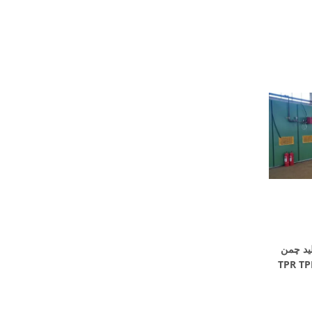
د چمن