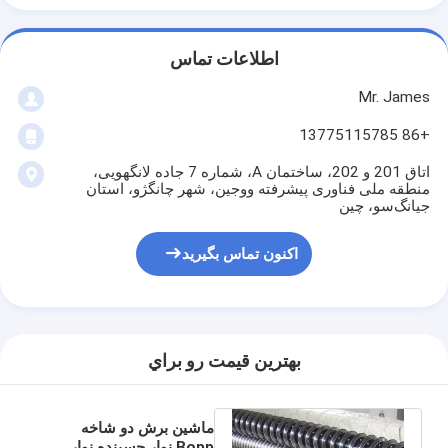
اطلاعات تماس
Mr. James
+86 13775115785
اتاق 201 و 202، ساختمان A، شماره 7 جاده لانگهویی،
منطقه ملی فناوری پیشرفته ووجین، شهر چانگژو، استان
جیانگ‌سو، چین
اکنون تماس بگیرید
بهترين قيمت رو براي
ماشین برش دو شاخه
Bopp نوار چسبنده نوار