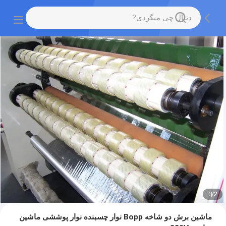
3
/
2
ماشین برش دو شاخه Bopp نوار چسبنده نوار پوششی ماشین