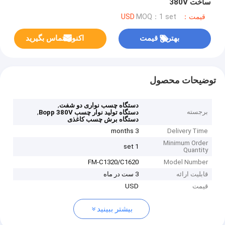
ساخت 380V
قیمت：USD
MOQ：1 set
بهترین قیمت
اکنون تماس بگیرید
توضیحات محصول
,
دستگاه چسب نواری دو شفت
برجسته
,
دستگاه تولید نوار چسب Bopp 380V
دستگاه برش چسب کاغذی
3 months
Delivery Time
Minimum Order
1 set
Quantity
FM-C1320/C1620
Model Number
قابلیت ارائه
3 ست در ماه
قیمت
USD
بیشتر ببینید