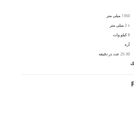
1350 میلی متر
± 2 میلی متر
8 کیلو وات
آره
25-30 عدد در دقیقه