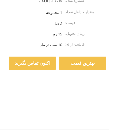
شماره مدل:
ZB-QDJ-1350A
مقدار حداقل تعداد
1 مجموعه
سفارش:
قیمت:
USD
زمان تحویل:
15 روز
قابلیت ارائه:
10 ست در ماه
بهترین قیمت
اکنون تماس بگیرید