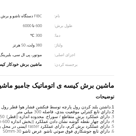
نام:
FIBC دستگاه تاشو و برش لبه
طول برش:
600 تا 6000
دما:
300 ℃
ولتاژ:
380 ولت، 50 هرتز
اجزای اصلی:
موتور، پی ال ​​سی، بلبرینگ
ماشین برش خودکار کیس
برجسته کردن:
ماشین برش کیسه ی اتوماتیک جامبو ماشین برش FIBC 30pcs ماشین ساخت
توضیحات
داشتن بلند کردن رول پارچه توسط فنکشن فشار هوا قطر رول 800mm ((Max) ، وزن رول 800Kg ((Max))
1.
داراي تابع کنترلي موقعيت بندي، فاصله 300 ميلي متر
2.
3. دارای عملکرد برش متقاطع / سوراخ. محدوده اندازه ((قطر): 250-550mm
4. دارای چهار نقطه گوشه نشان دادن عملکرد ((بخش اندازه 600-1200mm)
5. دارای عملکرد برش گرم، دارای عملکرد raster ایمنی در محل برش
6. داراي تابع جوشکاري فوق صوتي تاشو. عرض تاشو 30-50mm