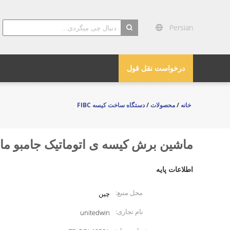
Persian
search
درخواست نقل قول
خانه
/
محصولات
/
دستگاه ساخت کیسه FIBC
ماشین برش کیسه ی اتوماتیک جامبو ماشین برش FIBC 30pcs ماشین 
اطلاعات پایه
محل منبع:
چین
نام تجاری:
unitedwin