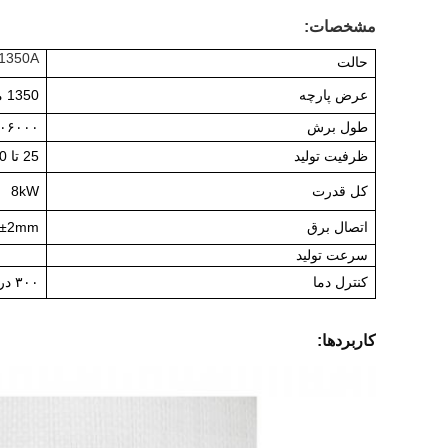
مشخصات:
1350A
حالت
عرض پارچه
1350 میلی متر
طول برش
۶۰۰۶۰۰۰ میلی
ظرفیت تولید
25 تا 30 عدد/دقیقه
کل قدرت
8kW
اتصال برق
mm
±2
سرعت تولید
کنترل دما
۳۰۰ درجه سانتیگراد
کاربردها: