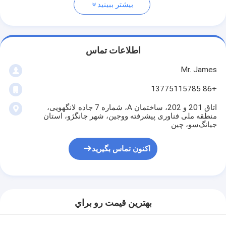
بیشتر ببینید
اطلاعات تماس
Mr. James
+86 13775115785
اتاق 201 و 202، ساختمان A، شماره 7 جاده لانگهویی،
منطقه ملی فناوری پیشرفته ووجین، شهر چانگژو، استان
جیانگ‌سو، چین
اکنون تماس بگیرید
بهترين قيمت رو براي