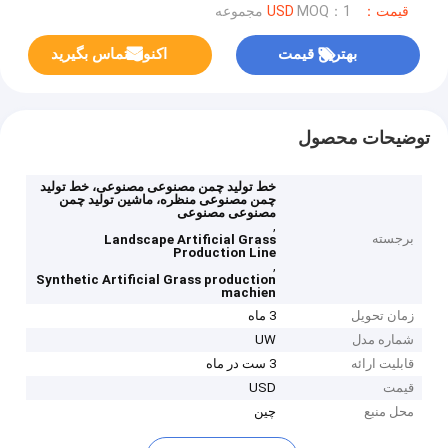
قیمت：USD
MOQ：1 مجموعه
بهترین قیمت
اکنون تماس بگیرید
توضیحات محصول
خط تولید چمن مصنوعی مصنوعی، خط تولید
چمن مصنوعی منظره، ماشین تولید چمن
مصنوعی مصنوعی
,
برجسته
Landscape Artificial Grass
Production Line
,
Synthetic Artificial Grass production
machien
زمان تحویل
3 ماه
شماره مدل
UW
قابلیت ارائه
3 ست در ماه
قیمت
USD
محل منبع
چین