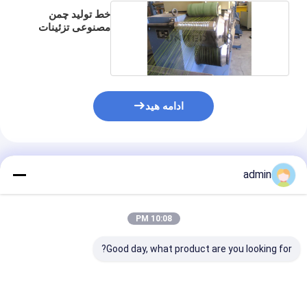
خط تولید چمن
مصنوعی تزئینات
منظر باغ
ادامه هید
محصولات توصیه شده
admin
10:08 PM
Good day, what product are you looking for?
خط تولید چمن مصنوعی
چمن مصنوعی چمن
ماشین دوخت چ