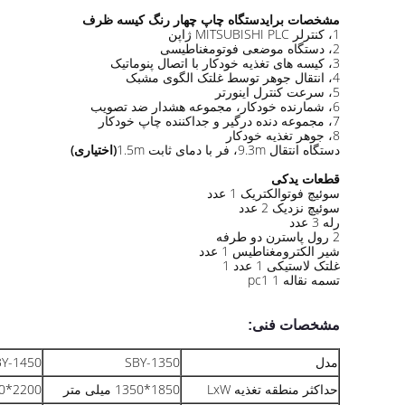
مشخصات برای
دستگاه چاپ چهار رنگ کیسه ظرف
1، کنترلر MITSUBISHI PLC ژاپن
2، دستگاه موضعی فوتومغناطیسی
3، کیسه های تغذیه خودکار با اتصال پنوماتیک
4، انتقال جوهر توسط غلتک الگوی مشبک
5، سرعت کنترل اینورتر
6، شمارنده خودکار، مجموعه هشدار ضد تصویب
7، مجموعه دنده درگیر و جداکننده چاپ خودکار
8، جوهر تغذیه خودکار
دستگاه انتقال 9.3m، فر با دمای ثابت 1.5m
(اختیاری)
قطعات یدکی
سوئیچ فوتوالکتریک 1 عدد
سوئیچ نزدیک 2 عدد
رله 3 عدد
2 رول پاسترن دو طرفه
شیر الکترومغناطیس 1 عدد
غلتک لاستیکی 1 عدد 1
تسمه نقاله 1 pc1
مشخصات فنی:
مدل
SBY-1350
BY-1450
حداکثر منطقه تغذیه LxW
1850*1350 میلی متر
2200*1450 میلی متر