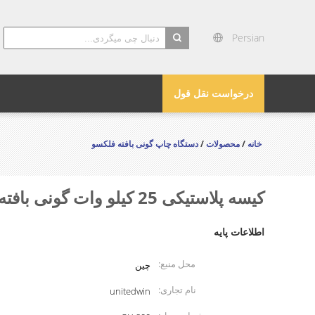
Persian
search
درخواست نقل قول
خانه
/
محصولات
/
دستگاه چاپ گونی بافته فلکسو
کیسه پلاستیکی 25 کیلو وات گونی بافته شده دستگاه چاپ فلکسو 4 رنگ
اطلاعات پایه
محل منبع:
چین
نام تجاری:
unitedwin