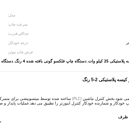
مدل:
سرعت چاپ:
حداکثر قدرت:
درجه خودکار:
عرض چاپ موثر:
کی 25 کیلو وات
دستگاه چاپ فلکسو گونی بافته شده 4 رنگ
دستگاه 
,
,
دستگاه چاپ عمدتاً برای چاپ کیسه ظرف و کیسه جامبو استفاده می شود.بخش کنترل م
ودکار و شمارنده خودکار کنترل اینورتر را تطبیق می دهد.عملیات پایدار و 
ه ظرف
حدا