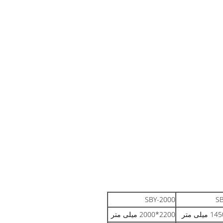
SBY-2000
S
2200*2000 میلی متر