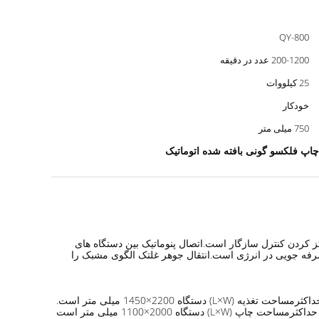
QY-800
200-1200 عدد در دقیقه
25 کیلووات
خودکار
750 میلی متر
چاپ فلکسو گونی بافته شده اتوماتیک
اشین (PLC) ساخته شده توسط میتسوبیشی برای متمرکز کردن کنترل سازگار است.اتصال پنوماتیک بین دستگاه های
صرفه جویی در انرژی است.انتقال جوهر غلتک الگوی مشبک را
کثرمساحت تغذیه (L×W) دستگاه 2200×1450 میلی متر است.
حداکثرمساحت چاپ (L×W) دستگاه 2000×1100 میلی متر است