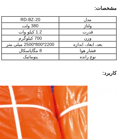
مشخصات:
مدل
RD-BZ-20
ولتاژ
380 ولت
قدرت
1.2 کیلو وات
وزن
700 کیلوگرم
بعد، ابعاد، اندازه
2200*800*2500 میلی متر
فشار هوا
8 مگاپاسکال
نوع رانده
پنوماتیک
کاربرد: