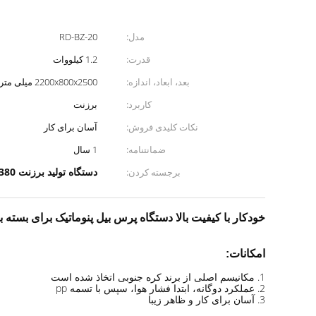
مدل:
RD-BZ-20
قدرت:
1.2 کیلووات
بعد، ابعاد، اندازه:
2200x800x2500 میلی متر
کاربرد:
برزنت
نکات کلیدی فروش:
آسان برای کار
ضمانتنامه:
1 سال
دستگاه تولید برزنت 380 ولت
برجسته کردن:
خودکار با کیفیت بالا
دستگاه پرس بیل پنوماتیک برای بسته بندی بر
امکانات:
1. مکانیسم اصلی از برند کره جنوبی اتخاذ شده است
2. عملکرد دوگانه، ابتدا فشار هوا، سپس با تسمه pp
3. آسان برای کار و ظاهر زیبا