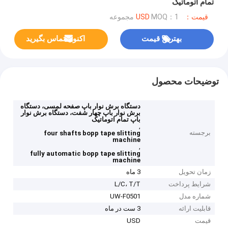
تمام اتوماتیک
قیمت：USD
MOQ：1 مجموعه
بهترین قیمت
اکنون تماس بگیرید
توضیحات محصول
دستگاه برش نوار باپ صفحه لمسی، دستگاه
برش نوار باپ چهار شفت، دستگاه برش نوار
باپ تمام اتوماتیک
,
برجسته
four shafts bopp tape slitting
machine
,
fully automatic bopp tape slitting
machine
زمان تحویل
3 ماه
شرایط پرداخت
L/C، T/T
شماره مدل
UW-F0501
قابلیت ارائه
3 ست در ماه
قیمت
USD