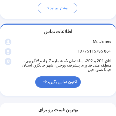
بیشتر ببینید
اطلاعات تماس
Mr. James
+86 13775115785
اتاق 201 و 202، ساختمان A، شماره 7 جاده لانگهویی،
منطقه ملی فناوری پیشرفته ووجین، شهر چانگژو، استان
جیانگ‌سو، چین
اکنون تماس بگیرید
بهترين قيمت رو براي