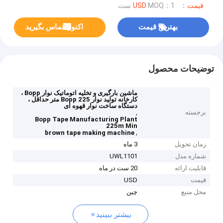
قیمت：USD
MOQ：1 ست
بهترین قیمت
اکنون تماس بگیرید
توضیحات محصول
ماشین بارگیری و تخلیه اتوماتیک نوار Bopp ،
کارخانه تولید نوار Bopp 225 متر حداقل ،
دستگاه ساخت نوار قهوه ای
برجسته
,
Bopp Tape Manufacturing Plant
225m Min
,
brown tape making machine
زمان تحویل
3 ماه
شماره مدل
UWL1101
قابلیت ارائه
20 ست در ماه
قیمت
USD
محل منبع
چین
بیشتر ببینید