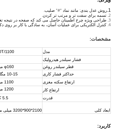
روش عدل بندی: مانند نماد "#" صلیب.
1.
2. تسمه برای سفت تر و مرتب تر کردن.
3. طراحی ویژه چرخ اطمینان حاصل می کند که صفحه در نتیجه تغذیه ناهموار شیب نخواهند داشت.
4. کنترل الکتریکی برای عملیات آسان، به سادگی با کار بر روی دکمه ها و سوئیچ ها برای انجام حرکت صفحه و محفظه.
مشخصات:
مدل
0T/1100
فشار سیلندر هیدرولیک
قطر سیلندر روغن
φ160 میلی متر
حداکثر فشار کاری
10-15 مگاپاسکال
ارتفاع سکته مغزی
1100 میلی متر
1200 میلی متر
ارتفاع کار
قدرت
5.5 کیلووات
ابعاد کلی
2100*900*3200 میلی متر
کاربرد: