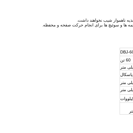
DBJ-6
60 تن