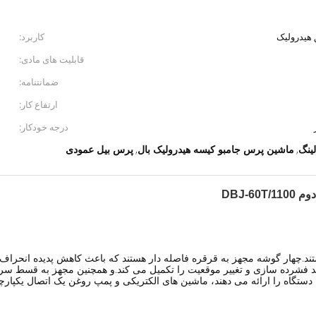
هیدرولیک
کاربرد:
قابلیت های مادی:
ضمانتنامه:
ارتفاع کار:
درجه خودکار:
ینگ
ماشین پرس جامبو کیسه هیدرولیک بال
پرس بیل عمودی
,
,
DBJ-
د.چهار گوشه مجهز به قرقره فاصله دار هستند که باعث کاهش پدیده انحراف
آیند فشرده سازی و تغییر موقعیت را تکمیل می کند.و همچنین مجهز به قسط سر
 دستگاه را ارائه می دهند، ماشین های الکتریکی و پمپ روغن یک اتصال یکپا