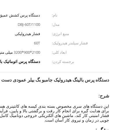
نام:
دستگاه پرس کشش عمیق 
مدل:
DBJ-60T/1100
منبع انرژی:
فشار هیدرولیکی
فشار سیلندر هیدرولیک:
60T
ابعاد کلی:
2100*900*3200 میلی متر
دستگاه پرس اتوماتیک بال
برجسته کردن:
دستگاه پرس بالینگ هیدرولیک جامبو بگ بیلر عمودی دست دوم 60T/1100
شرح:
این دستگاه های سری مخصوص بسته بندی کیسه های کانتینری هستن
برای هدایت گیره برای انجام کار رفت و برگشتی بالا و پایین، فر
فشار امنیتی کار کند، ماشین های الکتریکی خروجی دونامیک کامل
جویی در زمان و نیروی کار آسان است.
ویژگی: