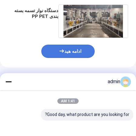
دستگاه نوار تسمه بسته
بندی PP PET
38CrMoALA تک پیچ
ادامه هید
محصولات توصیه شده
admin
1:41 AM
Good day, what product are you looking for?