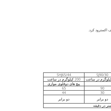
SHJ65/44
SJ90/30
200 کیلوگرم در ساعت
پیچ های دوقلوی موازی
65
90
44
30
دو برابر
دو برابر