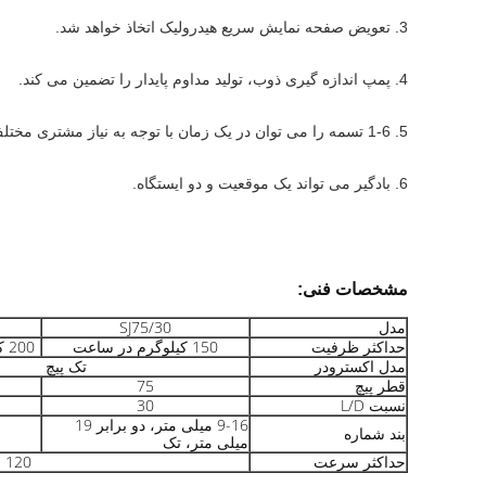
3. تعویض صفحه نمایش سریع هیدرولیک اتخاذ خواهد شد.
4. پمپ اندازه گیری ذوب، تولید مداوم پایدار را تضمین می کند.
5. 1-6 تسمه را می توان در یک زمان با توجه به نیاز مشتری مختلف اکسترود کرد.
6. بادگیر می تواند یک موقعیت و دو ایستگاه.
مشخصات فنی:
مدل
SJ75/30
حداکثر ظرفیت
150 کیلوگرم در ساعت
200 کیلوگرم در ساعت
مدل اکسترودر
تک پیچ
قطر پیچ
75
نسبت L/D
30
9-16 میلی متر، دو برابر 19
بند شماره
میلی متر، تک
حداکثر سرعت
120 متر در دقیقه