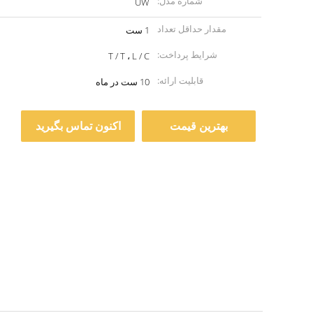
شماره مدل:
UW
مقدار حداقل تعداد
1 ست
سفارش:
شرایط پرداخت:
T / T ، L / C
قابلیت ارائه:
10 ست در ماه
بهترین قیمت
اکنون تماس بگیرید