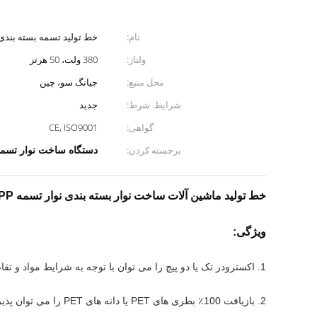
نام:
خط تولید تسمه بسته بندی ET/PP
ولتاژ:
380 ولت، 50 هرتز
محل منبع:
جیانگ سو، چین
شرایط. شرط:
جدید
گواهی:
CE, ISO9001
دستگاه ساخت نوار تسمه T PP
برجسته کردن:
خط تولید ماشین آلات ساخت نوار بسته بندی نوار تسمه PET/PP
ویژگی:
1. اکسترودر تک یا دو پیچ را می توان با توجه به شرایط مواد و تقاضای ظرفیت استفاده کرد.
2. بازیافت 100٪ بطری های PET یا دانه های PET را می توان پذیرفت.