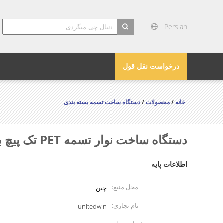
Persian
search
درخواست نقل قول
خانه
/
محصولات
/
دستگاه ساخت تسمه بسته بندی
دستگاه ساخت نوار تسمه PET تک پیچ با ظرفیت 200 کیلوگرم در ساعت
اطلاعات پایه
محل منبع:
چین
نام تجاری:
unitedwin