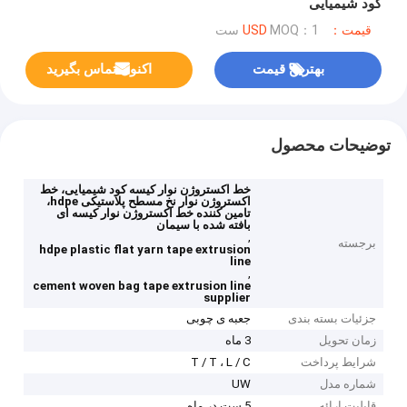
کود شیمیایی
قیمت：USD
MOQ：1 ست
بهترین قیمت
اکنون تماس بگیرید
توضیحات محصول
خط اکستروژن نوار کیسه کود شیمیایی، خط
اکستروژن نوار نخ مسطح پلاستیکی hdpe،
تامین کننده خط اکستروژن نوار کیسه ای
بافته شده با سیمان
,
برجسته
hdpe plastic flat yarn tape extrusion
line
,
cement woven bag tape extrusion line
supplier
جزئیات بسته بندی
جعبه ی چوبی
زمان تحویل
3 ماه
شرایط پرداخت
T / T ، L / C
شماره مدل
UW
قابلیت ارائه
5 ست در ماه