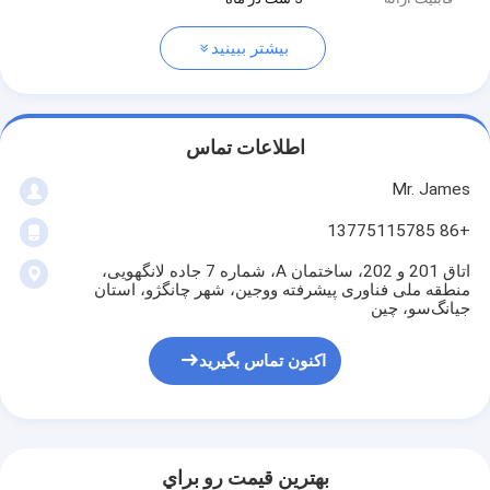
بیشتر ببینید
اطلاعات تماس
Mr. James
+86 13775115785
اتاق 201 و 202، ساختمان A، شماره 7 جاده لانگهویی،
منطقه ملی فناوری پیشرفته ووجین، شهر چانگژو، استان
جیانگ‌سو، چین
اکنون تماس بگیرید
بهترين قيمت رو براي