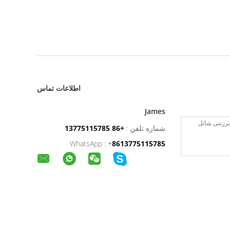
اطلاعات تماس
James
شماره تلفن :
+86 13775115785
WhatsApp :
+
8613775115785