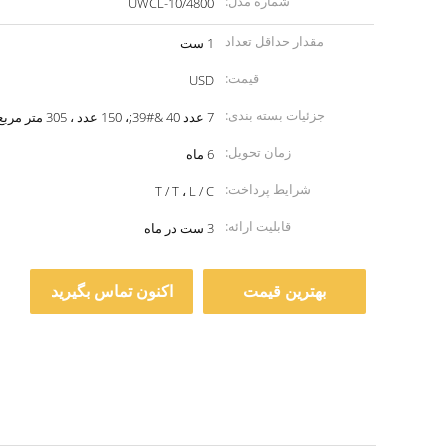
شماره مدل:
UWCL-10/4800
مقدار حداقل تعداد
1 ست
سفارش:
قیمت:
USD
جزئیات بسته بندی:
7 عدد 40 &#39;، 150 عدد ، 305 متر مربع
زمان تحویل:
6 ماه
شرایط پرداخت:
T / T ، L / C
قابلیت ارائه:
3 ست در ماه
بهترین قیمت
اکنون تماس بگیرید