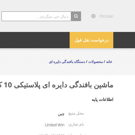
Persian
search
درخواست نقل قول
خانه
/
محصولات
/
دستگاه بافندگی دایره ای
ماشین بافندگی دایره ای پلاستیکی 10 کیسه های فله ای برزنتی شاتل
اطلاعات پایه
محل منبع:
چین
نام تجاری:
United Win