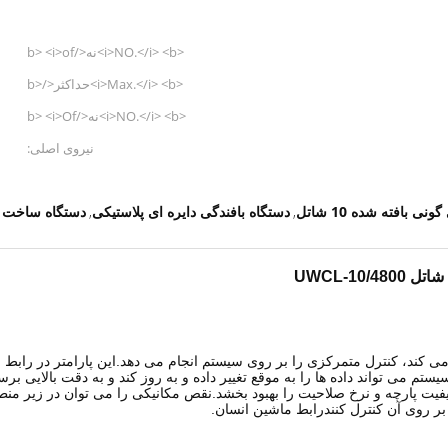
<i>NO.</i> <b>نه</b> <i>of
shuttle</i> <b>از شاتل</b>:
<i>Max.</i> <b>حداکثر</b>
<i>Open width</i> <b>عرض
<i>NO.</i> <b>نه</b> <i>Of
باز</b>:
Warp</i> <b>از تار</b>:
نیروی اصلی:
ی بافته شده 10 شاتل
دستگاه بافندگی دایره ای پلاستیکی
دستگاه ساخت کیسه های
,
,
 تراشه استفاده می کند، کنترل متمرکزی را بر روی سیستم انجام می دهد.این پارامتر در
ستم می تواند داده ها را به موقع تغییر داده و به روز کند و به دقت بالایی ب
 کیفیت پارچه و نرخ صلاحیت را بهبود بخشد.نقص مکانیکی را می توان در زیر من
ر روی آن کنترل کنند
رابط ماشین انسان
.