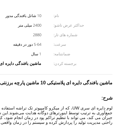
نام:
10 شاتل بافندگی مدور
حداکثر عرض تاشو:
2400 میلی متر
شماره های تار:
2880
سرعت:
5-64 دور در دقیقه
ضمانتنامه:
1 سال
ماشین بافندگی دایره ای گون
برجسته کردن:
ماشین بافندگی دایره ای پلاستیکی 10 ماشین پارچه برزنتی شاتل UWCL-10/4800
شرح:
لوم دایره ای سری UW، که از میکرو کامپیوتر تک
جمع‌آوری به ترتیب توسط اینورترهای دوگانه هدایت می‌شوند.این سی
جبران می کند، می تواند با تنظیم تراکم پود در زمان انجام شود،
راحتی مدیریت تولید را پردازش کرده و سیستم را در زمان واقعی ب