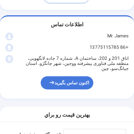
اطلاعات تماس
Mr. James
+86 13775115785
اتاق 201 و 202، ساختمان A، شماره 7 جاده لانگهویی،
منطقه ملی فناوری پیشرفته ووجین، شهر چانگژو، استان
جیانگ‌سو، چین
اکنون تماس بگیرید
بهترين قيمت رو براي