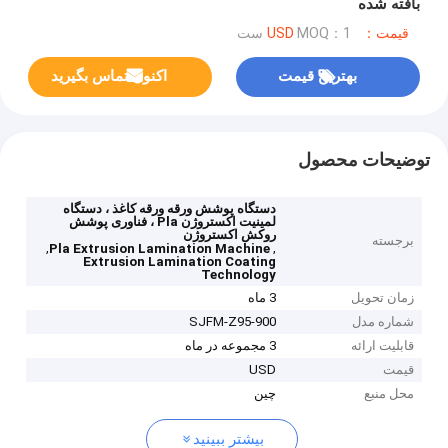
بافته شده
قیمت：USD
MOQ：1 ست
بهترین قیمت
اکنون تماس بگیرید
توضیحات محصول
دستگاه پوشش ورقه ورقه کاغذ ، دستگاه
لمینیت اکستروژن Pla ، فناوری پوشش
روکش اکستروژن
برجسته
,
,
Pla Extrusion Lamination Machine
Extrusion Lamination Coating
Technology
زمان تحویل
3 ماه
شماره مدل
SJFM-Z95-900
قابلیت ارائه
3 مجموعه در ماه
قیمت
USD
محل منبع
چین
بیشتر ببینید