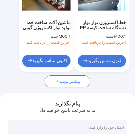
درباره ما
تور کارخانه
خط اکستروژن نوار نوار
ماشین آلات ساخت خط
دستگاه ساخت کیسه PP
تولید نوار اکستروژن گونی
کنترل کیفیت
کیسه سیمان برای کیسه
نخ مسطح پلاستیکی
1 ست
MOQ:
1 ست
MOQ:
خوراک کیسه کود
PP/PE
آخرین قیمت را دریافت کنید
آخرین قیمت را دریافت کنید
با ما تماس بگیرید
اخبار
اکنون تماس بگیرید
اکنون تماس بگیرید
موارد
بیشتر ببینید
درخواست نقل قول
پیام بگذارید
ما به سرعت پاسخ خواهیم داد
خط اکستروژن نوار
خط اکستروژن تک رشته ای