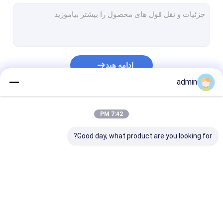
خط روکش لایه اکستروژن
دستگاه بافندگی دایره ای
دستگاه ساخت کیسه FIBC
ادامه هید
خط تولید چمن مصنوعی
admin
قطعات یدکی بافندگی گرد
دسته بندی های ما
7:42 PM
ماشین ساخت برزنت
Good day, what product are you looking for?
دستگاه برش و دوخت اتوماتیک
دستگاه چاپ گونی بافته فلکسو
دستگاه پرس هیدرولیک
خط اکستروژن نوار
خط اکستروژن تک رشته
خط روکش لایه
دستگاه ساخت نوار چسب
ای
اکستروژن