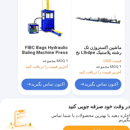
ماشین اکستروژن تک
FIBC Bags Hydraulic
رشته پلاستیک Llhdpe نخ
Baling Machine Press
چمن چمن مصنوعی PP
30 MPa
قیمت:
USD
1 مجموعه
MOQ:
1300X1100mm
1 مجموعه
MOQ:
آخرین قیمت را دریافت کنید
آخرین قیمت را دریافت کنید
اکنون تماس بگیرید
اکنون تماس بگیرید
در وقت خود صرفه جویی کنید
اجازه دهید با بهترین محصولات با شما تماس
بگیریم.